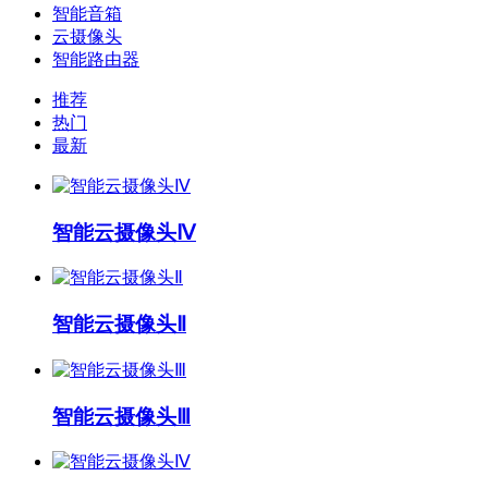
智能音箱
云摄像头
智能路由器
推荐
热门
最新
智能云摄像头Ⅳ
智能云摄像头Ⅱ
智能云摄像头Ⅲ