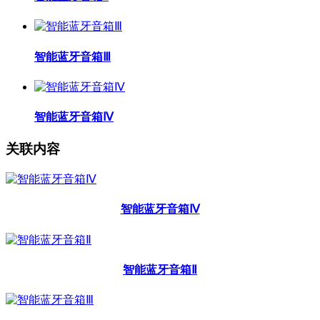
智能蓝牙音箱Ⅲ
智能蓝牙音箱Ⅳ
关联内容
智能蓝牙音箱Ⅳ
智能蓝牙音箱Ⅱ