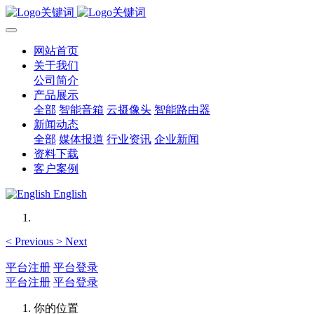
网站首页
关于我们
公司简介
产品展示
全部
智能音箱
云摄像头
智能路由器
新闻动态
全部
媒体报道
行业资讯
企业新闻
资料下载
客户案例
English
<
Previous
>
Next
平台注册
平台登录
平台注册
平台登录
你的位置