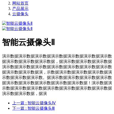
网站首页
产品展示
云摄像头
智能云摄像头Ⅱ
演示数据演示数据演示数据演示数据演示数据演示数据演示数
据演示数据演示数据演示数据，据演示数据演示数据演示数据
演示数据演示数据演示数据演示数据演示数据演示数据演示数
据演示数据演示数据演，示数据演示数据演示数据演示数据演
示数据演示数据演示数。据演示数据演示数据演示数据演示数
据演示数据演示数据演示数据演示数据演示数据！演示数据演
示数据演示数据演示数据演示数据演示数据演示数据演示数据
演示数据演示数据，据演
上一篇
: 智能云摄像头Ⅳ
下一篇
: 智能云摄像头Ⅲ