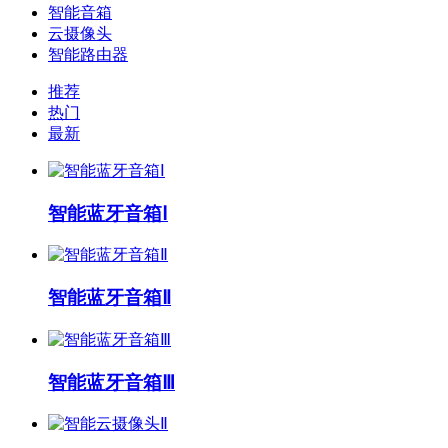
智能音箱
云摄像头
智能路由器
推荐
热门
最新
智能蓝牙音箱Ⅰ
智能蓝牙音箱Ⅱ
智能蓝牙音箱Ⅲ